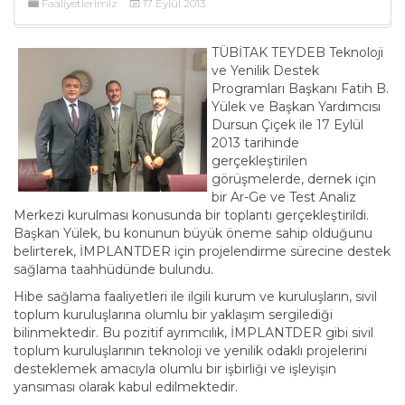
Faaliyetlerimiz
17 Eylül 2013
TÜBİTAK TEYDEB Teknoloji
ve Yenilik Destek
Programları Başkanı Fatih B.
Yülek ve Başkan Yardımcısı
Dursun Çiçek ile 17 Eylül
2013 tarihinde
gerçekleştirilen
görüşmelerde, dernek için
bir Ar-Ge ve Test Analiz
Merkezi kurulması konusunda bir toplantı gerçekleştirildi.
Başkan Yülek, bu konunun büyük öneme sahip olduğunu
belirterek, İMPLANTDER için projelendirme sürecine destek
sağlama taahhüdünde bulundu.
Hibe sağlama faaliyetleri ile ilgili kurum ve kuruluşların, sivil
toplum kuruluşlarına olumlu bir yaklaşım sergilediği
bilinmektedir. Bu pozitif ayrımcılık, İMPLANTDER gibi sivil
toplum kuruluşlarının teknoloji ve yenilik odaklı projelerini
desteklemek amacıyla olumlu bir işbirliği ve işleyişin
yansıması olarak kabul edilmektedir.