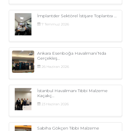
İmplantder Sektörel İstişare Toplantısı ...
7
Temmuz
2026
Ankara Esenboğa Havalimanı’Nda
Gerçekleş...
26
Haziran
2026
İstanbul Havalimanı Tıbbi Malzeme
Kaçakç...
23
Haziran
2026
Sabiha Gökçen Tıbbi Malzeme