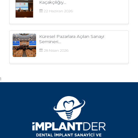
Kaçakçılığıy...
22
Haziran
2026
Küresel Pazarlara Açılan Sanayi
Semineri...
28
Nisan
2026
1